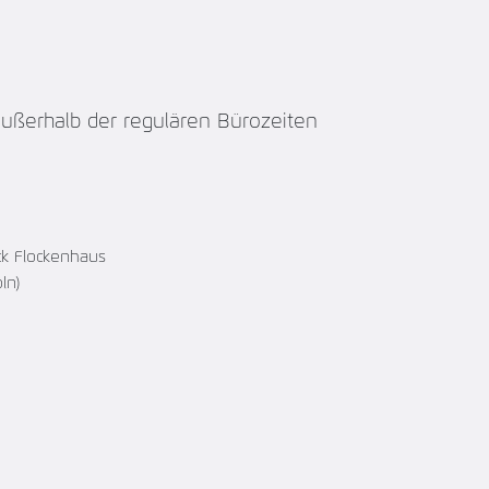
ußerhalb der regulären Bürozeiten
ick Flockenhaus
ln)