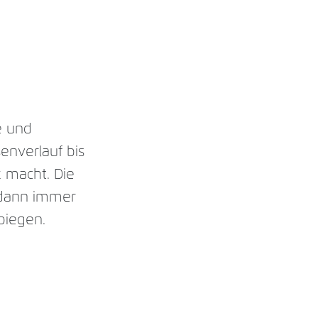
e und
enverlauf bis
k macht. Die
e dann immer
nbiegen.